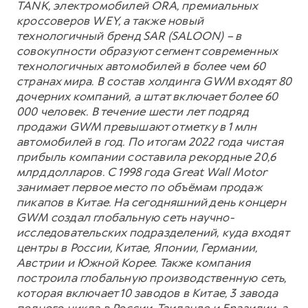
TANK, электромобилей ORA, премиальных
кроссоверов WEY, а также новый
технологичный бренд SAR (SALOON) – в
совокупности образуют сегмент современных
технологичных автомобилей в более чем 60
странах мира. В состав холдинга GWM входят 80
дочерних компаний, а штат включает более 60
000 человек. В течение шести лет подряд
продажи GWM превышают отметку в 1 млн
автомобилей в год. По итогам 2022 года чистая
прибыль компании составила рекордные 20,6
млрд долларов. С 1998 года Great Wall Motor
занимает первое место по объёмам продаж
пикапов в Китае. На сегодняшний день концерн
GWM создал глобальную сеть научно-
исследовательских подразделений, куда входят
центры в России, Китае, Японии, Германии,
Австрии и Южной Корее. Также компания
построила глобальную производственную сеть,
которая включает 10 заводов в Китае, 3 завода