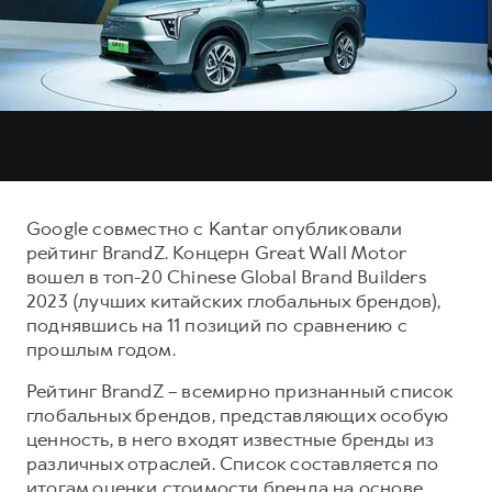
Тест-драйв
СЕРВИСНОЕ ОБСЛУЖИВАНИЕ
О дилере
Трейд-ин
Нулевое ТО
Наша команда
DARGO
DARGO X
Программа «Помощь на дороге»
Контакты
от 3 199 000 ₽
от 3 499 000 ₽
КРЕДИТ И СТРАХОВАНИЕ
Регламенты технического обслуживания
Кредитный калькулятор
Электронный ПТС
Страхование
Google совместно c Kantar опубликовали
Кредит
ПОДДЕРЖКА
рейтинг BrandZ. Концерн Great Wall Motor
F7
F7X
вошел в топ-20 Chinese Global Brand Builders
GWM Безопасность
от 2 899 000 ₽
от 3 599 000 ₽
2023 (лучших китайских глобальных брендов),
КОРПОРАТИВНЫМ КЛИЕНТАМ
Гарантия HAVAL
поднявшись на 11 позиций по сравнению с
прошлым годом.
Для малого бизнеса
Мобильное приложение GWM
Корпоративным клиентам
Программа «HAVAL Защита+»
Рейтинг BrandZ – всемирно признанный список
глобальных брендов, представляющих особую
Крупным корпоративным клиентам
Руководства по эксплуатации
ценность, в него входят известные бренды из
POER
от 3 449 000 ₽
Система управления автопарком
Подписки
различных отраслей. Список составляется по
итогам оценки стоимости бренда на основе