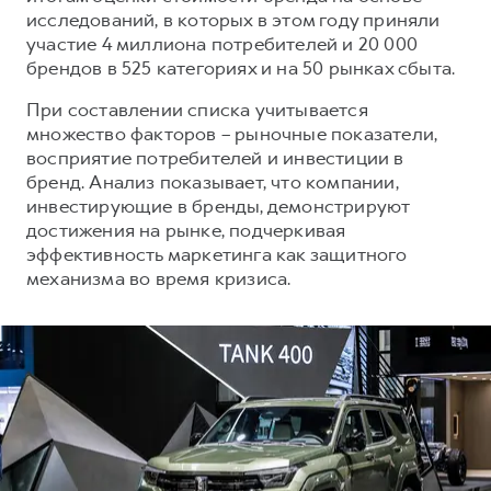
Сервис для корпоративных клиентов
исследований, в которых в этом году приняли
HAVAL Лизинг
АКСЕССУАРЫ HAVAL
участие 4 миллиона потребителей и 20 000
брендов в 525 категориях и на 50 рынках сбыта.
Автомобильные аксессуары
При составлении списка учитывается
АКСЕССУАРЫ HAVAL
Коллекция CITY
множество факторов – рыночные показатели,
Автомобильные аксессуары
Коллекция Базовая
восприятие потребителей и инвестиции в
Коллекция CITY
Коллекция Детская
бренд. Анализ показывает, что компании,
инвестирующие в бренды, демонстрируют
Коллекция Базовая
достижения на рынке, подчеркивая
Коллекция Детская
эффективность маркетинга как защитного
механизма во время кризиса.