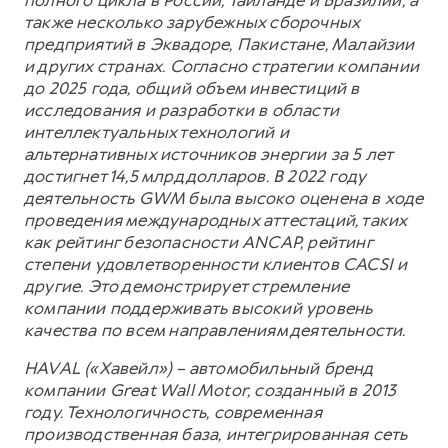
полного цикла в России, Таиланде и Бразилии, а
также несколько зарубежных сборочных
предприятий в Эквадоре, Пакистане, Малайзии
и других странах. Согласно стратегии компании
до 2025 года, общий объем инвестиций в
исследования и разработки в области
интеллектуальных технологий и
альтернативных источников энергии за 5 лет
достигнет 14,5 млрд долларов. В 2022 году
деятельность GWM была высоко оценена в ходе
проведения международных аттестаций, таких
как рейтинг безопасности ANCAP, рейтинг
степени удовлетворенности клиентов CACSI и
другие. Это демонстрирует стремление
компании поддерживать высокий уровень
качества по всем направлениям деятельности.
HAVAL («Хавейл») – автомобильный бренд
компании Great Wall Motor, созданный в 2013
году. Технологичность, современная
производственная база, интегрированная сеть