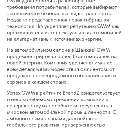
GWM удовлетворять разнообразные
требования потребителей, которые выбирают
экологически безопасные виды транспорта.
Недавно представленная новая гибридная
технология Hi4 укрепляет репутацию GWM как
производителя интеллектуальных автомобилей
на альтернативных источниках энергии.
На автомобильном салоне в Шанхае¹ GWM
продемонстрировал более 15 автомобилей на
новой энергии. Компания уделяет внимание
всем деталям взаимодействия с клиентом, от
продаж до послепродажного обслуживания и
сервиса в каждой стране.
Успех GWM в рейтинге BrandZ свидетельствует
о непоколебимом стремлении компании к
совершенству и способности преуспевать в
мировой автомобильной промышленности. С
амбициозными планами дальнейшего
глобального развития, приверженностью