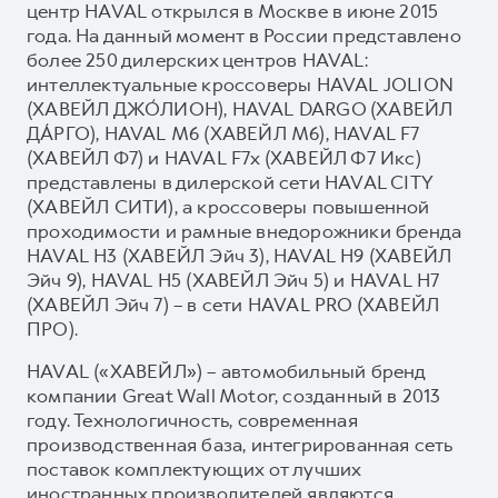
центр HAVAL открылся в Москве в июне 2015
года. На данный момент в России представлено
более 250 дилерских центров HAVAL:
интеллектуальные кроссоверы HAVAL JOLION
(ХАВЕЙЛ ДЖО́ЛИОН), HAVAL DARGO (ХАВЕЙЛ
ДА́РГО), HAVAL М6 (ХАВЕЙЛ M6), HAVAL F7
(ХАВЕЙЛ Ф7) и HAVAL F7x (ХАВЕЙЛ Ф7 Икс)
представлены в дилерской сети HAVAL CITY
(ХАВЕЙЛ СИТИ), а кроссоверы повышенной
проходимости и рамные внедорожники бренда
HAVAL H3 (ХАВЕЙЛ Эйч 3), HAVAL H9 (ХАВЕЙЛ
Эйч 9), HAVAL H5 (ХАВЕЙЛ Эйч 5) и HAVAL H7
(ХАВЕЙЛ Эйч 7) – в сети HAVAL PRO (ХАВЕЙЛ
ПРО).
HAVAL («ХАВЕЙЛ») – автомобильный бренд
компании Great Wall Motor, созданный в 2013
году. Технологичность, современная
производственная база, интегрированная сеть
поставок комплектующих от лучших
иностранных производителей являются