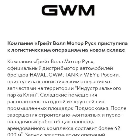
Тест-драйв
СЕРВИСНОЕ ОБСЛУЖИВАНИЕ
О дилере
Трейд-ин
Нулевое ТО
Наша команда
DARGO
DARGO X
Программа «Помощь на дороге»
Контакты
от 3 199 000 ₽
от 3 499 000 ₽
КРЕДИТ И СТРАХОВАНИЕ
Регламенты технического обслуживания
Компания «Грейт Волл Мотор Рус» приступила
Кредитный калькулятор
Электронный ПТС
к логистическим операциям на новом складе
Страхование
Компания «Грейт Волл Мотор Рус»,
официальный дистрибьютор автомобилей
Кредит
ПОДДЕРЖКА
брендов HAVAL, GWM, TANK и WEY в России,
F7
F7X
GWM Безопасность
от 2 899 000 ₽
от 3 599 000 ₽
приступила к логистическим операциям с
запчастями на территории “Индустриального
КОРПОРАТИВНЫМ КЛИЕНТАМ
Гарантия HAVAL
парка Клин”. Складские помещения
Для малого бизнеса
Мобильное приложение GWM
расположены на одной из крупнейших
Корпоративным клиентам
Программа «HAVAL Защита+»
промышленных площадок Подмосковья. После
завершения строительно-монтажных и пуско-
Крупным корпоративным клиентам
Руководства по эксплуатации
наладочных работ общая площадь
POER
от 3 449 000 ₽
Система управления автопарком GWM Fleet
Подписки
арендованного комплекса составит более 42
000 м². Запуск логистических операций