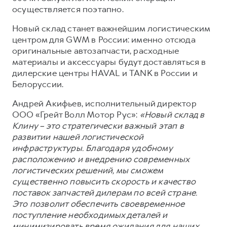
Сервис для корпоративных клиентов
осуществляется поэтапно.
HAVAL Лизинг
АКСЕССУАРЫ HAVAL
Новый склад станет важнейшим логистическим
Автомобильные аксессуары
центром для GWM в России: именно отсюда
оригинальные автозапчасти, расходные
АКСЕССУАРЫ HAVAL
Коллекция CITY
материалы и аксессуары будут доставляться в
Автомобильные аксессуары
Коллекция Базовая
дилерские центры HAVAL и TANK в России и
Коллекция CITY
Коллекция Детская
Белоруссии.
Коллекция Базовая
Андрей Акифьев, исполнительный директор
ООО «Грейт Волл Мотор Рус»:
«Новый склад в
Коллекция Детская
Клину – это стратегически важный этап в
развитии нашей логистической
инфраструктуры. Благодаря удобному
расположению и внедрению современных
логистических решений, мы сможем
существенно повысить скорость и качество
поставок запчастей дилерам по всей стране.
Это позволит обеспечить своевременное
поступление необходимых деталей и
минимизировать время ожидания для наших