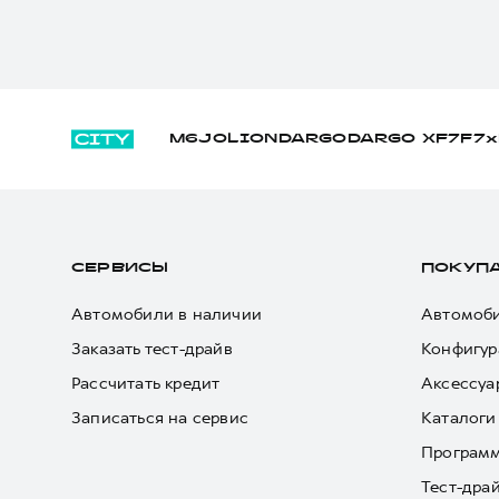
M6
JOLION
DARGO
DARGO Х
F7
F7x
СЕРВИСЫ
ПОКУП
Автомобили в наличии
Автомоби
Заказать тест-драйв
Конфигур
Рассчитать кредит
Аксессуа
Записаться на сервис
Каталоги
Програм
Тест-дра