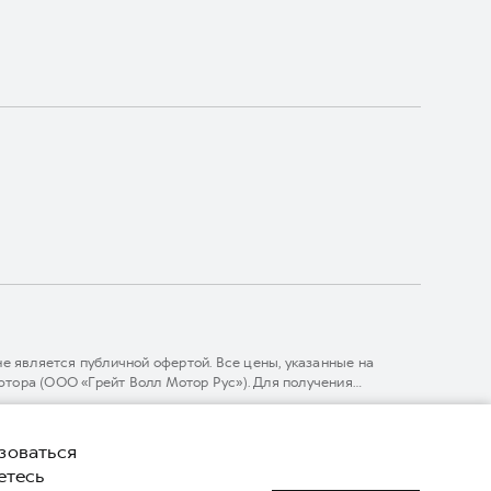
 является публичной офертой. Все цены, указанные на
тора (ООО «Грейт Волл Мотор Рус»). Для получения
линии 8 (800) 511-59-86, либо на сайте. Опубликованная на
ГЛОНАСС).
комительный характер. При наличии расхождений в условиях,
зоваться
нижке. ООО «Грейт Волл Мотор Рус» оставляет за собой право
етесь