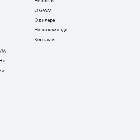
Новости
О GWM
О дилере
Наша команда
Контакты
GWM
+»
ии