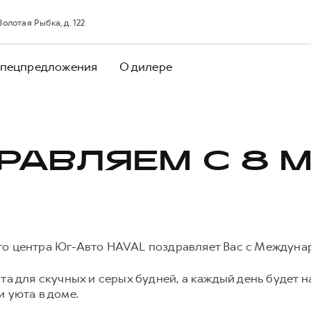
олотая Рыбка, д. 122
пецпредложения
О дилере
РАВЛЯЕМ С 8 М
го центра Юг-Авто HAVAL поздравляет Вас с Междун
ста для скучных и серых будней, а каждый день будет 
 уюта в доме.