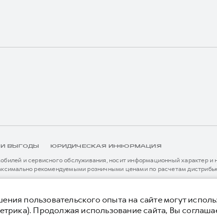
 И ВЫГОДЫ
ЮРИДИЧЕСКАЯ ИНФОРМАЦИЯ
билей и сервисного обслуживания, носит информационный характер и не
аксимально рекомендуемыми розничными ценами по расчетам дистрибью
иальному дилеру ООО «Грейт Волл Мотор Рус» либо по телефону Горячей 
истема / устройство вызова экстренных оперативных служб (блок ЭРА-
я без предварительного уведомления.
тельной сервисной поддержки. Информация в данном разделе носит озна
ения пользовательского опыта на сайте могут исполь
нной странице, приоритет отдается сведениям, указанным в сервисной к
етрика). Продолжая использование сайта, Вы соглаша
ьного уведомления.