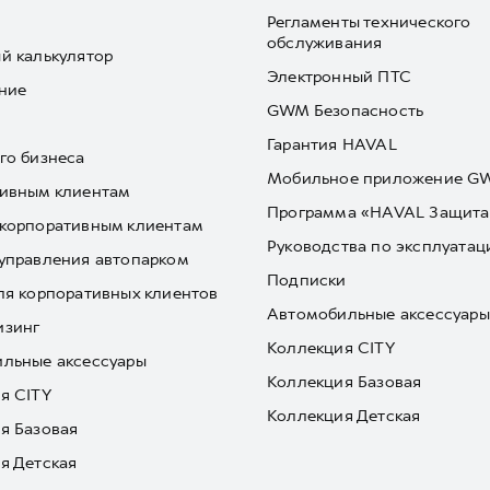
Регламенты технического
обслуживания
й калькулятор
Электронный ПТС
ние
GWM Безопасность
Гарантия HAVAL
го бизнеса
Мобильное приложение 
ивным клиентам
Программа «HAVAL Защита
корпоративным клиентам
Руководства по эксплуатац
управления автопарком
Подписки
ля корпоративных клиентов
Автомобильные аксессуары
изинг
Коллекция CITY
льные аксессуары
Коллекция Базовая
я CITY
Коллекция Детская
я Базовая
я Детская