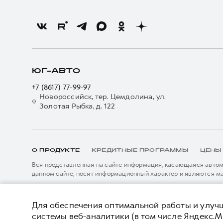
ЮГ-АВТО
+7 (8617) 77-99-97
Новороссийск, тер. Цемдолина, ул.
Золотая Рыбка, д. 122
О ПРОДУКТЕ
КРЕДИТНЫЕ ПРОГРАММЫ
ЦЕНЫ
Вся представленная на сайте информация, касающаяся автомо
данном сайте, носят информационный характер и являются м
подробной информации просьба обращаться к ближайшему офиц
****На некоторых автомобилях HAVAL может отсутствовать с
Показать все
данном сайте информация может быть изменена в любое врем
*5 лет поддержки включают 3 года гарантии и 2 года дополни
Для обеспечения оптимальной работы и улучш
описанных в сервисной книжке владельца автомобиля и на да
системы веб-аналитики (в том числе Яндекс.М
внесения изменений в гарантийную политику без предварител