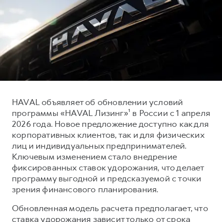
Тест-драйв
СЕРВИСНОЕ ОБСЛУЖИВАНИЕ
О дилере
Трейд-ин
Нулевое ТО
Наша команда
DARGO
DARGO X
Программа «Помощь на дороге»
Контакты
от 3 199 000 ₽
от 3 499 000 ₽
КРЕДИТ И СТРАХОВАНИЕ
Регламенты технического обслуживания
Кредитный калькулятор
Электронный ПТС
Страхование
HAVAL объявляет об обновлении условий
Кредит
ПОДДЕРЖКА
программы «HAVAL Лизинг»¹ в России с 1 апреля
F7
F7X
2026 года. Новое предложение доступно как для
GWM Безопасность
от 2 899 000 ₽
от 3 599 000 ₽
корпоративных клиентов, так и для физических
КОРПОРАТИВНЫМ КЛИЕНТАМ
Гарантия HAVAL
лиц и индивидуальных предпринимателей.
Ключевым изменением стало внедрение
Для малого бизнеса
Мобильное приложение GWM
фиксированных ставок удорожания, что делает
Корпоративным клиентам
Программа «HAVAL Защита+»
программу выгодной и предсказуемой с точки
зрения финансового планирования.
Крупным корпоративным клиентам
Руководства по эксплуатации
POER
от 3 449 000 ₽
Система управления автопарком
Подписки
Обновленная модель расчета предполагает, что
ставка удорожания зависит только от срока