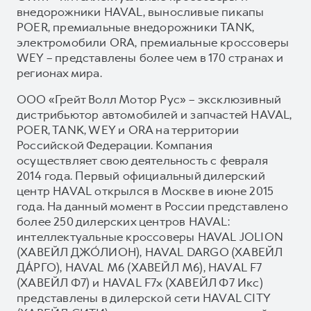
внедорожники HAVAL, выносливые пикапы
POER, премиальные внедорожники TANK,
электромобили ORA, премиальные кроссоверы
WEY – представлены более чем в 170 странах и
регионах мира.
ООО «Грейт Волл Мотор Рус» – эксклюзивный
дистрибьютор автомобилей и запчастей HAVAL,
POER, TANK, WEY и ORA на территории
Российской Федерации. Компания
осуществляет свою деятельность с февраля
2014 года. Первый официальный дилерский
центр HAVAL открылся в Москве в июне 2015
года. На данный момент в России представлено
более 250 дилерских центров HAVAL:
интеллектуальные кроссоверы HAVAL JOLION
(ХАВЕЙЛ ДЖО́ЛИОН), HAVAL DARGO (ХАВЕЙЛ
ДА́РГО), HAVAL М6 (ХАВЕЙЛ M6), HAVAL F7
(ХАВЕЙЛ Ф7) и HAVAL F7x (ХАВЕЙЛ Ф7 Икс)
представлены в дилерской сети HAVAL CITY