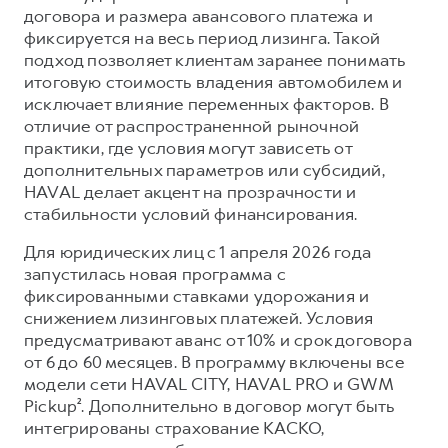
Сервис для корпоративных клиентов
договора и размера авансового платежа и
HAVAL Лизинг
АКСЕССУАРЫ HAVAL
фиксируется на весь период лизинга. Такой
подход позволяет клиентам заранее понимать
Автомобильные аксессуары
итоговую стоимость владения автомобилем и
АКСЕССУАРЫ HAVAL
Коллекция CITY
исключает влияние переменных факторов. В
отличие от распространенной рыночной
Автомобильные аксессуары
Коллекция Базовая
практики, где условия могут зависеть от
Коллекция CITY
Коллекция Детская
дополнительных параметров или субсидий,
HAVAL делает акцент на прозрачности и
Коллекция Базовая
стабильности условий финансирования.
Коллекция Детская
Для юридических лиц с 1 апреля 2026 года
запустилась новая программа с
фиксированными ставками удорожания и
снижением лизинговых платежей. Условия
предусматривают аванс от 10% и срок договора
от 6 до 60 месяцев. В программу включены все
модели сети HAVAL CITY, HAVAL PRO и GWM
Pickup². Дополнительно в договор могут быть
интегрированы страхование КАСКО,